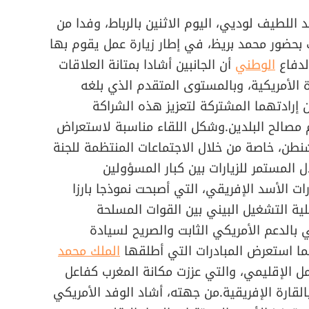
 اللطيف لوديي، اليوم الاثنين بالرباط، وفدا من
بحضور محمد بريظ، في إطار زيارة عمل يقوم بها
الدفاع
الوطني
أن الجانبين أشادا بمتانة العلاقات
ة الأمريكية، وبالمستوى المتقدم الذي بلغه
 إرادتهما المشتركة لتعزيز هذه الشراكة
م مصالح البلدين.وشكل اللقاء مناسبة لاستعراض
طن، خاصة من خلال الاجتماعات المنتظمة للجنة
دل المستمر للزيارات بين كبار المسؤولين
ت الأسد الإفريقي، التي أصبحت نموذجا بارزا
ية التشغيل البيني بين القوات المسلحة
ي بالدعم الأمريكي الثابت والصريح لسيادة
كما استعرض المبادرات التي أطلقها
الملك محمد
ل الإقليمي، والتي عززت مكانة المغرب كفاعل
لقارة الإفريقية.من جهته، أشاد الوفد الأمريكي