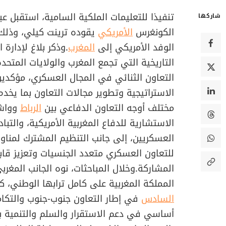
تنفيذا للتعليمات الملكية السامية، استقبل عبد
شاركها
الكونغرس
الأمريكي
يقوده ترينت كيلي، وذلك 
الوفد الأمريكي إلى
المغرب
.وذكر بلاغ لإدارة 
التاريخية التي تجمع المغرب والولايات المتحد
التعاون الثنائي في المجال العسكري، مؤكدين
الاستراتيجية وتطوير مجالات التعاون بما يخد
مختلف أوجه التعاون الدفاعي بين
الرباط
وواشن
الاستشارية للدفاع المغربية الأمريكية، والتبا
العسكريين، إلى جانب التنظيم المشترك لمناورا
للتعاون العسكري متعدد الجنسيات وتعزيز قابل
المشاركة.وخلال المباحثات، نوه الجانب المغرب
المملكة المغربية على كامل ترابها الوطني، 
السادس
في إطار التعاون جنوب-جنوب والتكام
أساسي في دعم الاستقرار والسلم والتنمية با