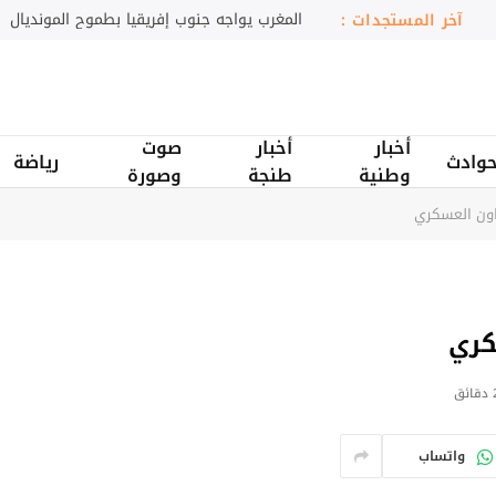
رصد رصاص في شحنتين من الزيتون المغربي
آخر المستجدات :
أخبار
أخبار
صوت
وادث
رياضة
وطنية
طنجة
وصورة
عاون العسكري
كري
ائق
واتساب