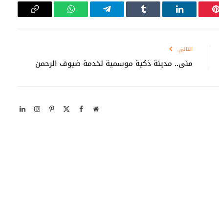
بينتيريست
لينكدإن
Tumblr
تيلقرام
واتساب
Copy
Link
التالي
منى.. مدينة ذكية موسمية لخدمة ضيوف الرحمن
موقع
X
فيسبوك
بينتيريست
الانستغرام
لينكدإن
الويب
(Twitter)