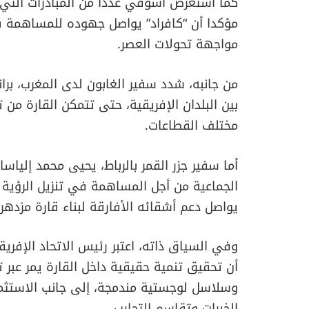
كما استعرض أسوفي عددا من المبادرات التي ي
مؤكدا أن “كافراد” يواصل جهوده للمساهمة في
مواجهة تحولات العصر.
من جانبه، شدد سفير الغابون لدى المغرب، برا
بين البلدان الإفريقية، حتى تتمكن القارة من
مختلف القطاعات.
أما سفير جزر القمر بالرباط، يحيى محمد إلياسا
الجماعية من أجل المساهمة في تنزيل الرؤية ا
يواصل دعم أشقائه الأفارقة لبناء قارة مزدهر
وفي السياق ذاته، اعتبر رئيس الاتحاد الإف
أن تحقيق تنمية حقيقية داخل القارة يمر عبر 
وسلاسل لوجستية مندمجة، إلى جانب الاستثما
الخبرات وتقاسم التجارب.