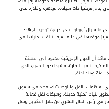
قودها المركز، باعتباره منظمة حكومية إفريقية،
 بناء إفريقيا ذات سيادة، مزدهرة وقادرة على
نلي مارسيال أوبولو، على ضرورة توحيد الجهود
 تعزيز موقعها في عالم يعرف تنافسا متزايدا في
، فأكد أن الدول الإفريقية مدعوة إلى التعبئة
لملكية لتنمية القارة، مشيدا بدور المغرب الذي
ة، آمنة ومتضامنة.
ريقي لمنظمات النقل واللوجستيك، مصطفى شعون،
تطوير بنيات تحتية حديثة، وشبكات نقل فعالة،
ر في رأس المال البشري من خلال التكوين ونقل