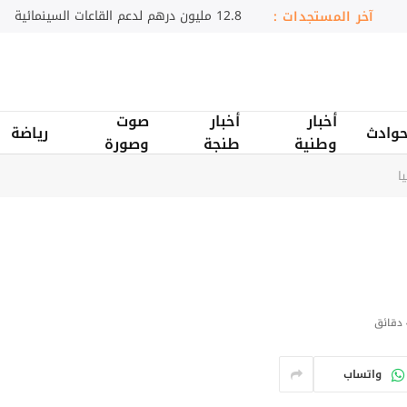
سامسونج تضيء مدن السعودية
آخر المستجدات :
أخبار
أخبار
صوت
وادث
رياضة
وطنية
طنجة
وصورة
ا
ق
واتساب