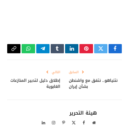
فيسبوك
تويتر
بينتيريست
لينكدإن
Tumblr
تيلقرام
واتساب
Copy
Link
السابق
التالي
نتنياهو.. نتفق مع واشنطن
إطلاق دليل لتدبير المنازعات
بشأن إيران
الغابوية
هيئة التحرير
موقع
فيسبوك
X
بينتيريست
الانستغرام
لينكدإن
الويب
(Twitter)