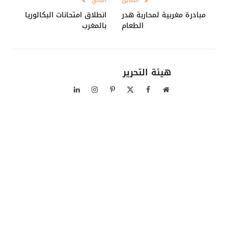
السابق
التالي
مبادرة مغربية لمحاربة هدر
انطلاق امتحانات البكالوريا
الطعام
بالمغرب
هيئة التحرير
موقع
فيسبوك
X
بينتيريست
الانستغرام
لينكدإن
الويب
(Twitter)