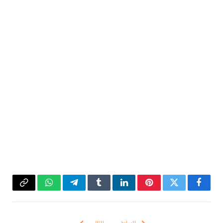
فيسبوك
تويتر
بينتيريست
لينكدإن
Tumblr
تيلقرام
واتساب
Copy
Link