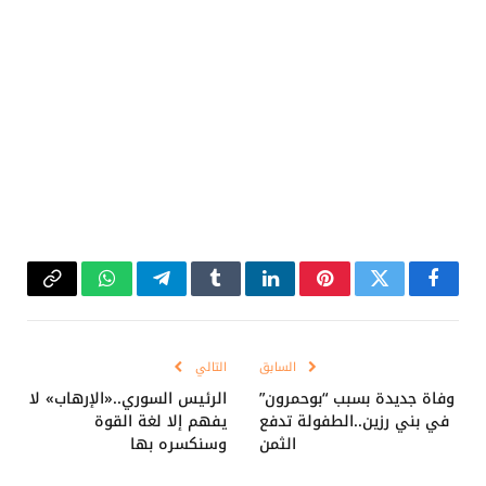
فيسبوك
تويتر
بينتيريست
لينكدإن
Tumblr
تيلقرام
واتساب
Copy
Link
السابق
التالي
وفاة جديدة بسبب “بوحمرون”
الرئيس السوري..«الإرهاب» لا
في بني رزين..الطفولة تدفع
يفهم إلا لغة القوة
الثمن
وسنكسره بها