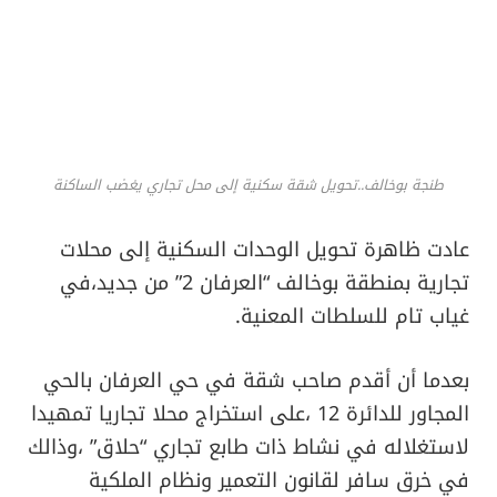
طنجة بوخالف..تحويل شقة سكنية إلى محل تجاري يغضب الساكنة
عادت ظاهرة تحويل الوحدات السكنية إلى محلات
تجارية بمنطقة بوخالف “العرفان 2” من جديد،في
غياب تام للسلطات المعنية.
بعدما أن أقدم صاحب شقة في حي العرفان بالحي
المجاور للدائرة 12 ،على استخراج محلا تجاريا تمهيدا
لاستغلاله في نشاط ذات طابع تجاري “حلاق” ،وذالك
في خرق سافر لقانون التعمير ونظام الملكية