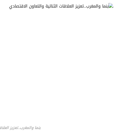
بنما والمغرب..تعزيز العلا