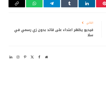
بينتيريست
لينكدإن
Tumblr
تيلقرام
واتساب
Copy
Link
التالي
فيديو يظهر اعتداء على قائد بدون زي رسمي في
سلا
موقع
X
فيسبوك
بينتيريست
الانستغرام
لينكدإن
الويب
(Twitter)