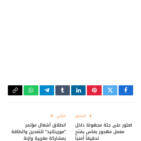
فيسبوك
تويتر
بينتيريست
لينكدإن
Tumblr
تيلقرام
واتساب
Copy
Link
السابق
التالي
لعثور على جثة مجهولة داخل
انطلاق أشغال مؤتمر
معمل مهجور بفاس يفتح
“موريتانيد” للتعدين والطاقة
تحقيقاً أمنياً
بمشاركة مغربية وازنة