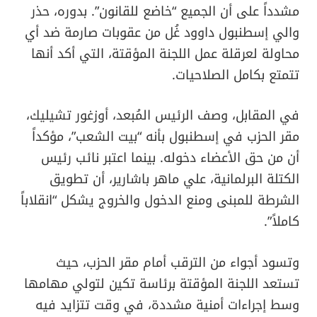
مشدداً على أن الجميع “خاضع للقانون”. بدوره، حذر
والي إسطنبول داوود غُل من عقوبات صارمة ضد أي
محاولة لعرقلة عمل اللجنة المؤقتة، التي أكد أنها
تتمتع بكامل الصلاحيات.
في المقابل، وصف الرئيس المُبعد، أوزغور تشيليك،
مقر الحزب في إسطنبول بأنه “بيت الشعب”، مؤكداً
أن من حق الأعضاء دخوله. بينما اعتبر نائب رئيس
الكتلة البرلمانية، علي ماهر باشارير، أن تطويق
الشرطة للمبنى ومنع الدخول والخروج يشكل “انقلاباً
كاملاً”.
وتسود أجواء من الترقب أمام مقر الحزب، حيث
تستعد اللجنة المؤقتة برئاسة تكين لتولي مهامها
وسط إجراءات أمنية مشددة، في وقت تتزايد فيه