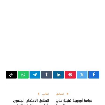
فيسبوك
تويتر
بينتيريست
لينكدإن
Tumblr
تيلقرام
واتساب
Copy
Link
السابق
التالي
غرامة أوروبية ثقيلة على
انطلاق الامتحان الجهوي