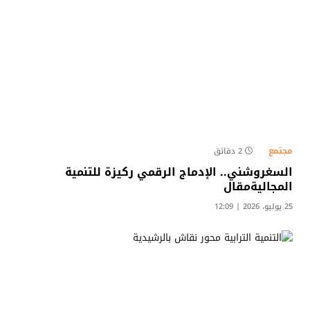
مجتمع
2 دقائق
السغروشني.. الإدماج الرقمي ركيزة للتنمية
المجاليةمقال
25 يوليو، 2026 | 12:09