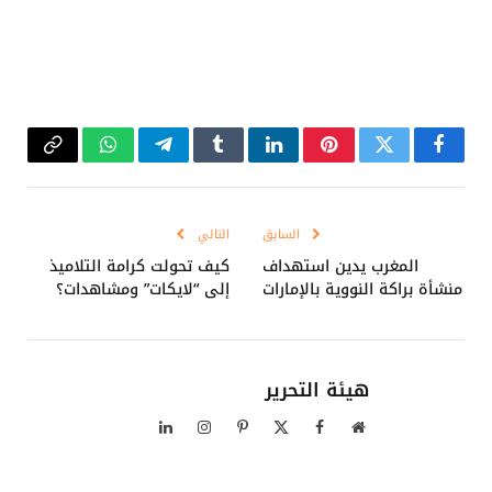
فيسبوك
تويتر
بينتيريست
لينكدإن
Tumblr
تيلقرام
واتساب
Copy
Link
السابق
التالي
المغرب يدين استهداف
كيف تحولت كرامة التلاميذ
منشأة براكة النووية بالإمارات
إلى “لايكات” ومشاهدات؟
هيئة التحرير
موقع
فيسبوك
X
بينتيريست
الانستغرام
لينكدإن
الويب
(Twitter)