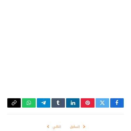
فيسبوك
تويتر
بينتيريست
لينكدإن
Tumblr
تيلقرام
واتساب
Copy
Link
السابق
التالي