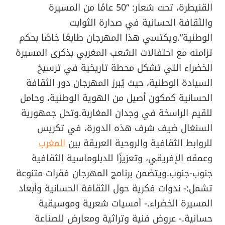
القنيطرة، تحت شعار: “50 عامًا من المسيرة
والثقافة الحسانية في صدارة الثوابت
الوطنية”.ويكتسي هذا المهرجان طابعًا خاصًا بحكم
تزامنه مع احتفالات الشعب المغربي بذكرى المسيرة
الخضراء التي تشكل محطة تاريخية في ترسيخ
السيادة الوطنية، حيث يُبرز المهرجان دور الثقافة
الحسانية كمكون أصيل من الهوية الوطنية، وحامل
للقيم الراسخة في وجدان المغاربة.وتحل جمهورية
السنغال ضيف شرف هذه الدورة، في تكريس
للروابط الثقافية والروحية العريقة بين
المغرب
وعمقه الإفريقي، وتعزيزًا للدبلوماسية الثقافية
جنوب-جنوب.ويتضمن برنامج المهرجان فقرات متنوعة
تشمل:- ندوات فكرية حول الثقافة الحسانية وأبعاد
المسيرة الخضراء.- أمسيات شعرية وموسيقية
حسانية.- عروض فنية وتراثية ومعارض للصناعة