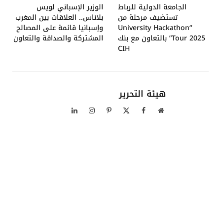
الجامعة الدولية للرباط
الوزير الإسباني لويس
تستضيف مرحلة من
بلاناس.. العلاقات بين المغرب
“University Hackathon
وإسبانيا قائمة على المصالح
Tour 2025” بالتعاون مع بنك
المشتركة والصداقة والتعاون
CIH
هيئة التحرير
موقع
فيسبوك
X
بينتيريست
الانستغرام
لينكدإن
الويب
(Twitter)