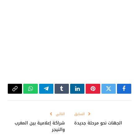
فيسبوك
تويتر
بينتيريست
لينكدإن
Tumblr
تيلقرام
واتساب
Copy
Link
السابق
التالي
الجهات نحو مرحلة جديدة
شراكة إعلامية بين المغرب
والنيجر