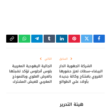
فيسبوك
تويتر
بينتيريست
لينكدإن
Tumblr
تيلقرام
واتساب
Copy
Link
السابق
التالي
الشركة الجهوية الدار
الجالية اليهودية المغربية
البيضاء–سطات تعزز حضورها
بلوس أنجلوس تؤكد تشبثها
القروي بافتتاح وكالة جديدة
بالعرش العلوي وبالنموذج
بأولاد علي الطوالع
المغربي للعيش المشترك
هيئة التحرير